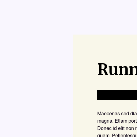
Runn
Maecenas sed diam 
magna. Etiam por
Donec id elit non 
quam. Pellentesqu