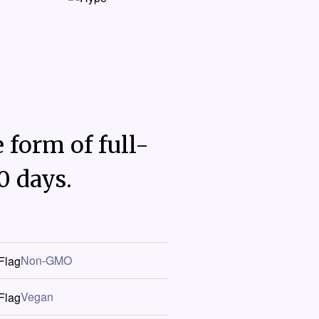
 form of full-
0 days.
Non-GMO
Vegan